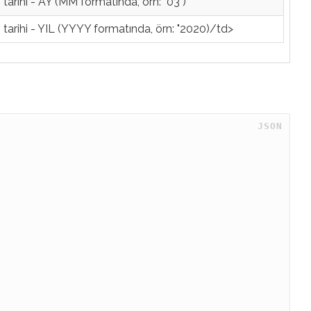
tarihi - AY (MM formatında, örn: "03")
 tarihi - YIL (YYYY formatında, örn: "2020)/td>
 JSON