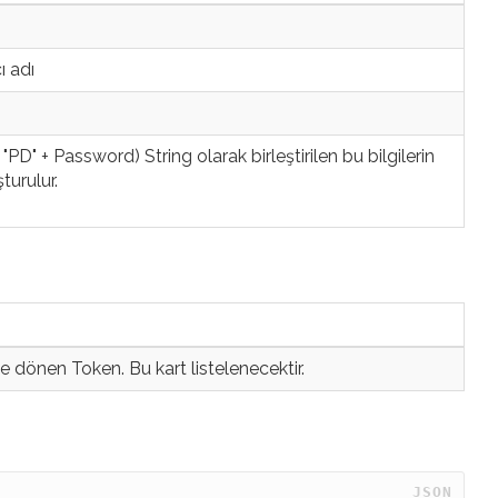
ı adı
D" + Password) String olarak birleştirilen bu bilgilerin
urulur.
 dönen Token. Bu kart listelenecektir.
 JSON