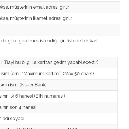
e, müşterinin email adresi girilir.
e, müşterinin ikamet adresi girilir.
n bilgileri görülmek istendiği için listede tek kart
 ı (Bayi bu bilgi ile karttan çekim yapabilecektir)
n isim (örn : “Maximum kartım”) (Max 50 chars)
ının ismi (Issuer Bank)
ının ilk 6 hanesi (BIN numarası)
ının son 4 hanesi
n adı soyadı