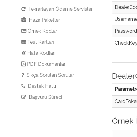
DealerCod
Tekrarlayan Ödeme Servisleri
Username 
Hazır Paketler
Örnek Kodlar
Password 
Test Kartları
CheckKey 
Hata Kodları
PDF Dokümanlar
Deale
Sıkça Sorulan Sorular
Destek Hattı
Parametr
Başvuru Süreci
CardToken
Örnek 