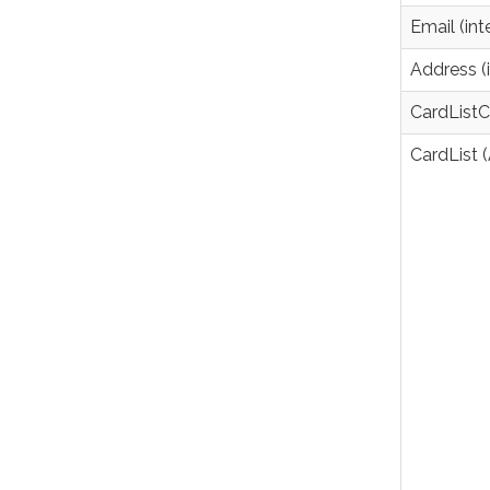
Email (int
Address (
CardList
CardList (