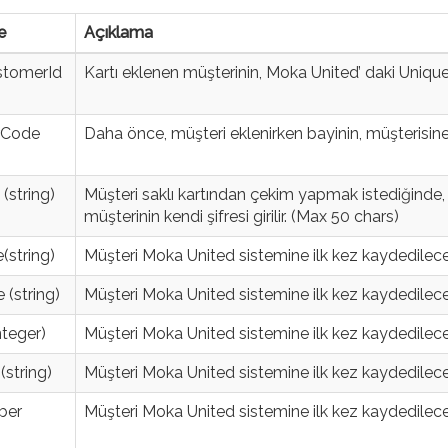
e
Açıklama
stomerId
Kartı eklenen müşterinin, Moka United’ daki Unique 
rCode
Daha önce, müşteri eklenirken bayinin, müşterisine
(string)
Müşteri saklı kartından çekim yapmak istediğinde, b
müşterinin kendi şifresi girilir. (Max 50 chars)
(string)
Müşteri Moka United sistemine ilk kez kaydedilecekse
(string)
Müşteri Moka United sistemine ilk kez kaydedileceks
nteger)
Müşteri Moka United sistemine ilk kez kaydedilecekse,
(string)
Müşteri Moka United sistemine ilk kez kaydedileceks
ber
Müşteri Moka United sistemine ilk kez kaydedileceks