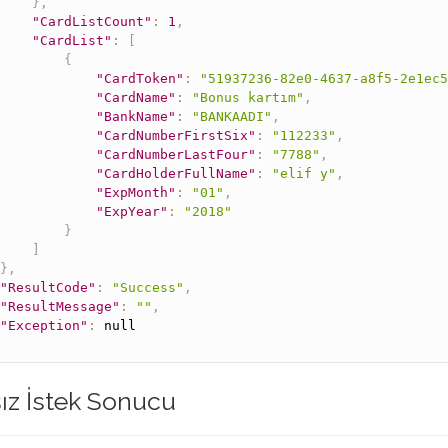
}
,
"CardListCount"
:
1
,
"CardList"
:
[
{
"CardToken"
:
"51937236-82e0-4637-a8f5-2e1ec
"CardName"
:
"Bonus kartım"
,
"BankName"
:
"BANKAADI"
,
"CardNumberFirstSix"
:
"112233"
,
"CardNumberLastFour"
:
"7788"
,
"CardHolderFullName"
:
"elif y"
,
"ExpMonth"
:
"01"
,
"ExpYear"
:
"2018"
}
]
}
,
"ResultCode"
:
"Success"
,
"ResultMessage"
:
""
,
"Exception"
:
null
sız İstek Sonucu