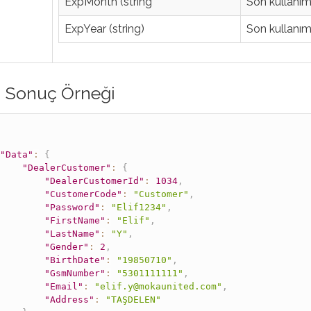
ExpMonth (string
Son kullanım 
ExpYear (string)
Son kullanım
lı Sonuç Örneği
"Data"
:
{
"DealerCustomer"
:
{
"DealerCustomerId"
:
1034
,
"CustomerCode"
:
"Customer"
,
"Password"
:
"Elif1234"
,
"FirstName"
:
"Elif"
,
"LastName"
:
"Y"
,
"Gender"
:
2
,
"BirthDate"
:
"19850710"
,
"GsmNumber"
:
"5301111111"
,
"Email"
:
"elif.y@mokaunited.com"
,
"Address"
:
"TAŞDELEN"