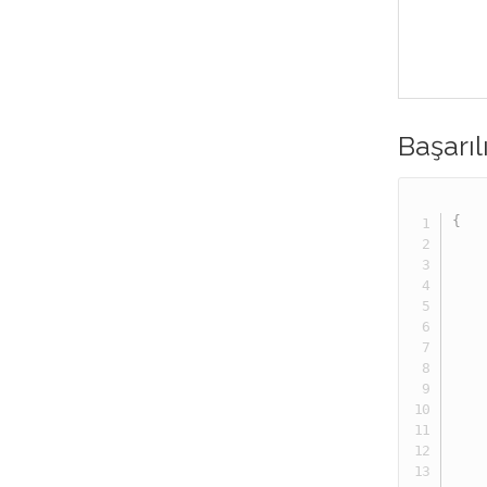
Başarı
{