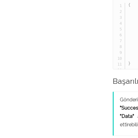
{
}
Başarıl
Gönderi
"Succes
"Data"
a
ettirebili