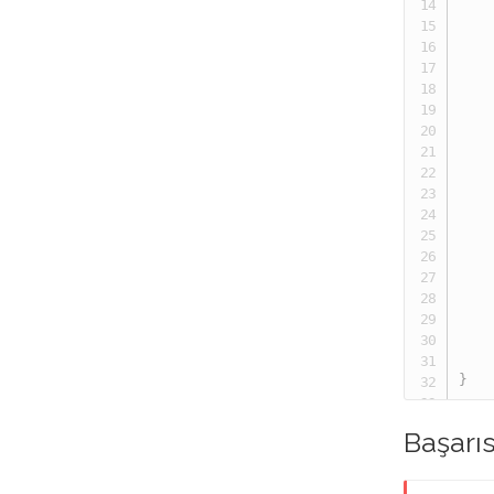
}
Başarı