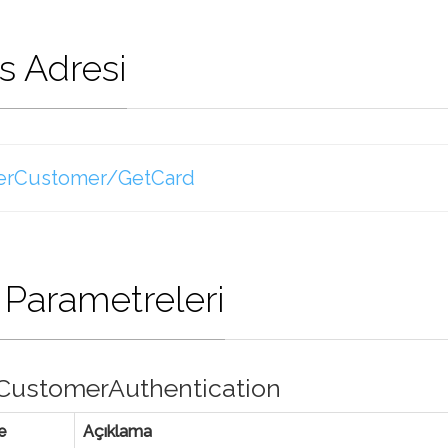
s Adresi
erCustomer/GetCard
 Parametreleri
CustomerAuthentication
e
Açıklama