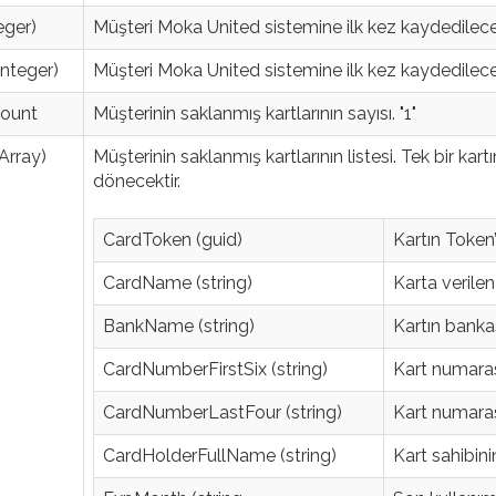
eger)
Müşteri Moka United sistemine ilk kez kaydedileceks
integer)
Müşteri Moka United sistemine ilk kez kaydedileceks
Count
Müşterinin saklanmış kartlarının sayısı. "1"
Array)
Müşterinin saklanmış kartlarının listesi. Tek bir kartı
dönecektir.
CardToken (guid)
Kartın Token’
CardName (string)
Karta verile
BankName (string)
Kartın bankas
CardNumberFirstSix (string)
Kart numaras
CardNumberLastFour (string)
Kart numaras
CardHolderFullName (string)
Kart sahibini