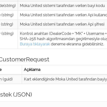
e(string)
Moka United sistemi tarafından verilen bayi kodu
(string)
Moka United sistemi tarafından verilen Api kullanıc
(string)
Moka United sistemi tarafından verilen Api şifresi
(string)
Kontrol anahtarı (DealerCode + "MK" + Username + "P
SHA-256 hash algoritmasından geçirilmesiyle oluşt
Buraya tıklayarak
deneme ekranına gidebilirsiniz.
rCustomerRequest
e
Açıklama
 (guid)
Kart eklendiğinde Moka United tarafından bayiye
İstek (JSON)