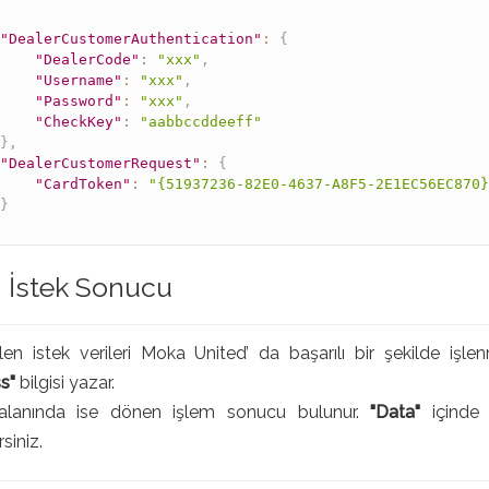
"DealerCustomerAuthentication"
:
{
"DealerCode"
:
"xxx"
,
"Username"
:
"xxx"
,
"Password"
:
"xxx"
,
"CheckKey"
:
"aabbccddeeff"
}
,
"DealerCustomerRequest"
:
{
"CardToken"
:
"{51937236-82E0-4637-A8F5-2E1EC56EC870
}
ı İstek Sonucu
len istek verileri Moka United’ da başarılı bir şekilde işl
s"
bilgisi yazar.
lanında ise dönen işlem sonucu bulunur.
"Data"
içinde y
rsiniz.