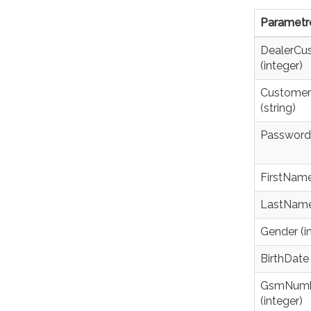
Parametr
DealerCu
(integer)
Custome
(string)
Password 
FirstName
LastName 
Gender (i
BirthDate 
GsmNum
(integer)